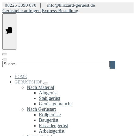
Springe
|
08225 3090 870
info@blizzard-geruest.de
zum
Gerüstteile anfragen
Express-Bestellung
Inhalt
Suchen
nach:
HOME
GERÜSTSHOP
Nach Material
Alugerüst
Stahlgerüst
Gerüst gebraucht
Nach Gerüstart
Rollgerüste
Baugerüst
Fassadengerüst
Arbeitsgerüst