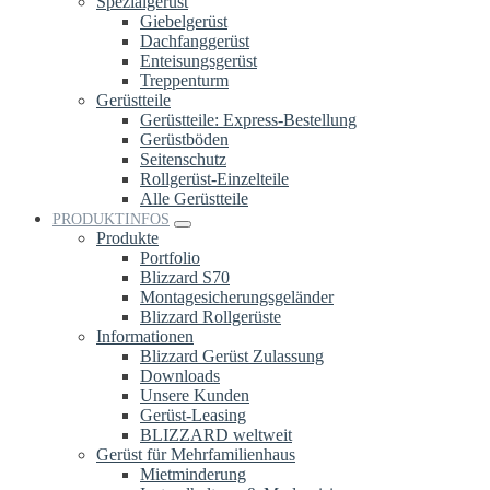
Spezialgerüst
Giebelgerüst
Dachfanggerüst
Enteisungsgerüst
Treppenturm
Gerüstteile
Gerüstteile: Express-Bestellung
Gerüstböden
Seitenschutz
Rollgerüst-Einzelteile
Alle Gerüstteile
PRODUKTINFOS
Produkte
Portfolio
Blizzard S70
Montagesicherungsgeländer
Blizzard Rollgerüste
Informationen
Blizzard Gerüst Zulassung
Downloads
Unsere Kunden
Gerüst-Leasing
BLIZZARD weltweit
Gerüst für Mehrfamilienhaus
Mietminderung