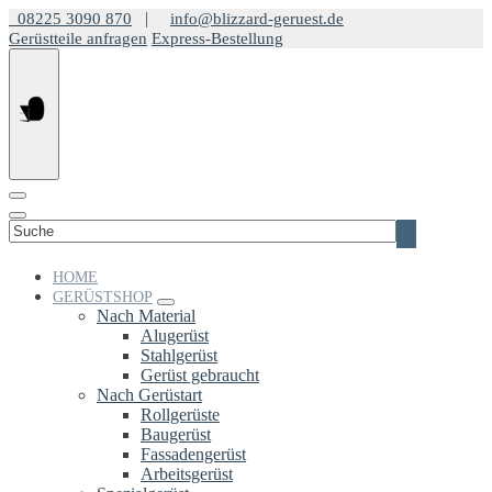
Springe
|
08225 3090 870
info@blizzard-geruest.de
zum
Gerüstteile anfragen
Express-Bestellung
Inhalt
Suchen
nach:
HOME
GERÜSTSHOP
Nach Material
Alugerüst
Stahlgerüst
Gerüst gebraucht
Nach Gerüstart
Rollgerüste
Baugerüst
Fassadengerüst
Arbeitsgerüst