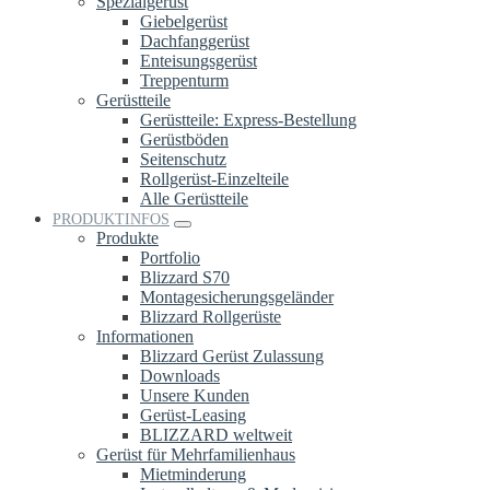
Spezialgerüst
Giebelgerüst
Dachfanggerüst
Enteisungsgerüst
Treppenturm
Gerüstteile
Gerüstteile: Express-Bestellung
Gerüstböden
Seitenschutz
Rollgerüst-Einzelteile
Alle Gerüstteile
PRODUKTINFOS
Produkte
Portfolio
Blizzard S70
Montagesicherungsgeländer
Blizzard Rollgerüste
Informationen
Blizzard Gerüst Zulassung
Downloads
Unsere Kunden
Gerüst-Leasing
BLIZZARD weltweit
Gerüst für Mehrfamilienhaus
Mietminderung