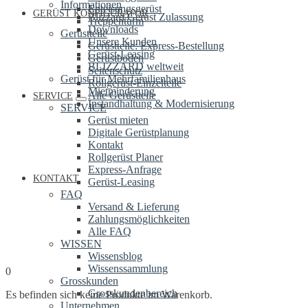
Informationen
Enteisungsgerüst
GERÜST KONFIGURATOR
Blizzard Gerüst Zulassung
Treppenturm
Downloads
Gerüstteile
Unsere Kunden
Gerüstteile: Express-Bestellung
Gerüst-Leasing
Gerüstböden
BLIZZARD weltweit
Seitenschutz
Gerüst für Mehrfamilienhaus
Rollgerüst-Einzelteile
Mietminderung
Alle Gerüstteile
SERVICE
Instandhaltung & Modernisierung
SERVICE
Gerüst mieten
Digitale Gerüstplanung
Kontakt
Rollgerüst Planer
Express-Anfrage
KONTAKT
Gerüst-Leasing
FAQ
Versand & Lieferung
Zahlungsmöglichkeiten
Alle FAQ
WISSEN
Wissensblog
Wissenssammlung
0
Grosskunden
Grosskundenbereich
Es befinden sich keine Produkte im Warenkorb.
Unternehmen