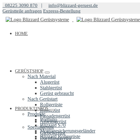
Springe
|
08225 3090 870
info@blizzard-geruest.de
zum
Gerüstteile anfragen
Express-Bestellung
Inhalt
HOME
GERÜSTSHOP
Nach Material
Alugerüst
Stahlgerüst
Gerüst gebraucht
Nach Gerüstart
Rollgerüste
PRODUKTINFOS
Baugerüst
Produkte
Fassadengerüst
Portfolio
Arbeitsgerüst
Blizzard S70
Spezialgerüst
Montagesicherungsgeländer
Giebelgerüst
Blizzard Rollgerüste
Dachfanggerüst