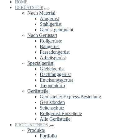
HOME
GERÜSTSHOP
Nach Material
Alugerüst
Stahlgerüst
Gerüst gebraucht
Nach Gerüstart
Rollgerüste
Baugerüst
Fassadengerüst
Arbeitsgerüst
Spezialgerüst
Giebelgerüst
Dachfanggerüst
Enteisungsgerüst
Treppenturm
Gerüstteile
Gerüstteile: Express-Bestellung
Gerüstböden
Seitenschutz
Rollgerüst-Einzelteile
Alle Gerüstteile
PRODUKTINFOS
Produkte
Portfolio