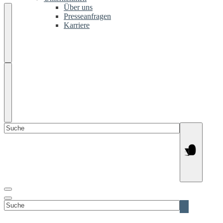
Über uns
Presseanfragen
Karriere
Suchen
nach:
Suchen
nach: