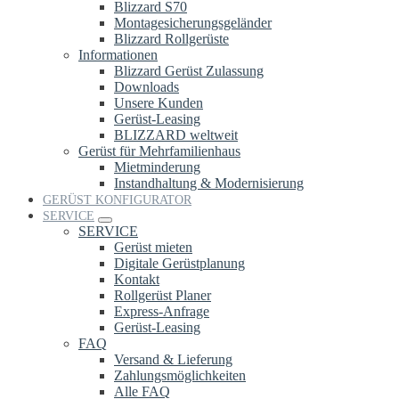
Blizzard S70
Montagesicherungsgeländer
Blizzard Rollgerüste
Informationen
Blizzard Gerüst Zulassung
Downloads
Unsere Kunden
Gerüst-Leasing
BLIZZARD weltweit
Gerüst für Mehrfamilienhaus
Mietminderung
Instandhaltung & Modernisierung
GERÜST KONFIGURATOR
SERVICE
SERVICE
Gerüst mieten
Digitale Gerüstplanung
Kontakt
Rollgerüst Planer
Express-Anfrage
Gerüst-Leasing
FAQ
Versand & Lieferung
Zahlungsmöglichkeiten
Alle FAQ