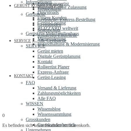
Informationen
Enteisungsgerüst
GERÜST KONFIGURATOR
Blizzard Gerüst Zulassung
Treppenturm
Downloads
Gerüstteile
Unsere Kunden
Gerüstteile: Express-Bestellung
Gerüst-Leasing
Gerüstböden
BLIZZARD weltweit
Seitenschutz
Gerüst für Mehrfamilienhaus
Rollgerüst-Einzelteile
Mietminderung
Alle Gerüstteile
SERVICE
Instandhaltung & Modernisierung
SERVICE
Gerüst mieten
Digitale Gerüstplanung
Kontakt
Rollgerüst Planer
Express-Anfrage
KONTAKT
Gerüst-Leasing
FAQ
Versand & Lieferung
Zahlungsmöglichkeiten
Alle FAQ
WISSEN
Wissensblog
Wissenssammlung
0
Grosskunden
Grosskundenbereich
Es befinden sich keine Produkte im Warenkorb.
Unternehmen