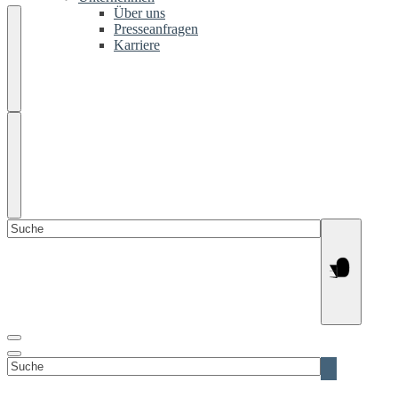
Über uns
Presseanfragen
Karriere
Suchen
nach:
Suchen
nach: