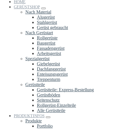
HOME
GERÜSTSHOP
Nach Material
Alugerüst
Stahlgerüst
Gerüst gebraucht
Nach Gerüstart
Rollgerüste
Baugerüst
Fassadengerüst
Arbeitsgerüst
Spezialgerüst
Giebelgerüst
Dachfanggerüst
Enteisungsgerüst
Treppenturm
Gerüstteile
Gerüstteile: Express-Bestellung
Gerüstböden
Seitenschutz
Rollgerüst-Einzelteile
Alle Gerüstteile
PRODUKTINFOS
Produkte
Portfolio