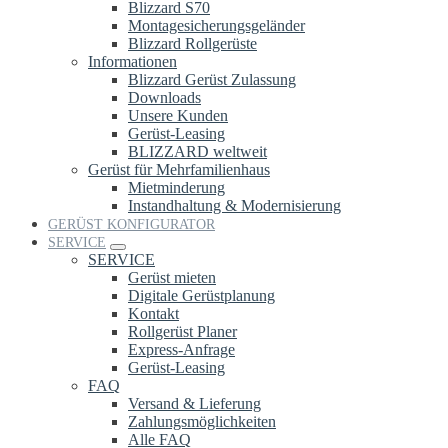
Blizzard S70
Montagesicherungsgeländer
Blizzard Rollgerüste
Informationen
Blizzard Gerüst Zulassung
Downloads
Unsere Kunden
Gerüst-Leasing
BLIZZARD weltweit
Gerüst für Mehrfamilienhaus
Mietminderung
Instandhaltung & Modernisierung
GERÜST KONFIGURATOR
SERVICE
SERVICE
Gerüst mieten
Digitale Gerüstplanung
Kontakt
Rollgerüst Planer
Express-Anfrage
Gerüst-Leasing
FAQ
Versand & Lieferung
Zahlungsmöglichkeiten
Alle FAQ