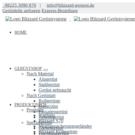
Springe
|
08225 3090 870
info@blizzard-geruest.de
zum
Gerüstteile anfragen
Express-Bestellung
Inhalt
HOME
GERÜSTSHOP
Nach Material
Alugerüst
Stahlgerüst
Gerüst gebraucht
Nach Gerüstart
Rollgerüste
PRODUKTINFOS
Baugerüst
Produkte
Fassadengerüst
Portfolio
Arbeitsgerüst
Blizzard S70
Spezialgerüst
Montagesicherungsgeländer
Giebelgerüst
Blizzard Rollgerüste
Dachfanggerüst