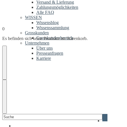
Versand & Lieferung
Zahlungsmöglichkeiten
Alle FAQ
WISSEN
Wissensblog
Wissenssammlung
0
Grosskunden
Grosskundenbereich
Es befinden sich keine Produkte im Warenkorb.
Unternehmen
Über uns
Presseanfragen
Karriere
Suchen
Blizzard
nach:
Gerüstsystem