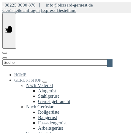
Springe
|
08225 3090 870
info@blizzard-geruest.de
zum
Gerüstteile anfragen
Express-Bestellung
Inhalt
Suchen
nach:
HOME
GERÜSTSHOP
Nach Material
Alugerüst
Stahlgerüst
Gerüst gebraucht
Nach Gerüstart
Rollgerüste
Baugerüst
Fassadengerüst
Arbeitsgerüst