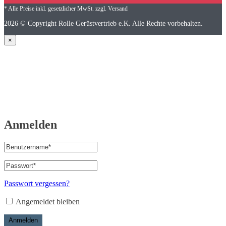
* Alle Preise inkl. gesetzlicher MwSt. zzgl. Versand
2026 © Copyright Rolle Gerüstvertrieb e.K. Alle Rechte vorbehalten.
×
Anmelden
Benutzername
oder
E-
Passwort
*
Erforderlich
Mail-
Adresse
*
Passwort vergessen?
Erforderlich
Angemeldet bleiben
Anmelden