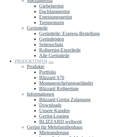
Spezialgerüst
Giebelgerüst
Dachfanggerüst
Enteisungsgerüst
Treppenturm
Gerüstteile
Gerüstteile: Express-Bestellung
Gerüstböden
Seitenschutz
Rollgerüst-Einzelteile
Alle Gerüstteile
PRODUKTINFOS
Produkte
Portfolio
Blizzard S70
Montagesicherungsgeländer
Blizzard Rollgerüste
Informationen
Blizzard Gerüst Zulassung
Downloads
Unsere Kunden
Gerüst-Leasing
BLIZZARD weltweit
Gerüst für Mehrfamilienhaus
Mietminderung