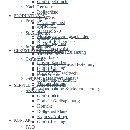
Gerüst gebraucht
Nach Gerüstart
Rollgerüste
PRODUKTINFOS
Baugerüst
Produkte
Fassadengerüst
Portfolio
Arbeitsgerüst
Blizzard S70
Spezialgerüst
Montagesicherungsgeländer
Giebelgerüst
Blizzard Rollgerüste
Dachfanggerüst
Informationen
Enteisungsgerüst
GERÜST KONFIGURATOR
Blizzard Gerüst Zulassung
Treppenturm
Downloads
Gerüstteile
Unsere Kunden
Gerüstteile: Express-Bestellung
Gerüst-Leasing
Gerüstböden
BLIZZARD weltweit
Seitenschutz
Gerüst für Mehrfamilienhaus
Rollgerüst-Einzelteile
Mietminderung
Alle Gerüstteile
SERVICE
Instandhaltung & Modernisierung
SERVICE
Gerüst mieten
Digitale Gerüstplanung
Kontakt
Rollgerüst Planer
Express-Anfrage
KONTAKT
Gerüst-Leasing
FAQ