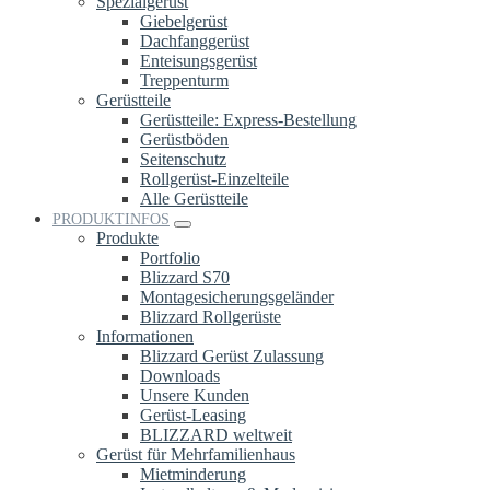
Spezialgerüst
Giebelgerüst
Dachfanggerüst
Enteisungsgerüst
Treppenturm
Gerüstteile
Gerüstteile: Express-Bestellung
Gerüstböden
Seitenschutz
Rollgerüst-Einzelteile
Alle Gerüstteile
PRODUKTINFOS
Produkte
Portfolio
Blizzard S70
Montagesicherungsgeländer
Blizzard Rollgerüste
Informationen
Blizzard Gerüst Zulassung
Downloads
Unsere Kunden
Gerüst-Leasing
BLIZZARD weltweit
Gerüst für Mehrfamilienhaus
Mietminderung