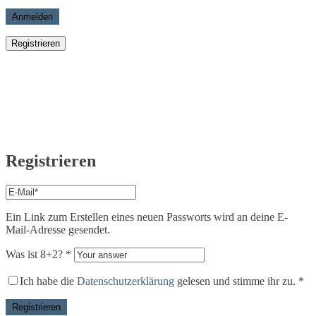
Anmelden
Registrieren
Registrieren
E-
Mail-
Adresse
*
Ein Link zum Erstellen eines neuen Passworts wird an deine E-
Erforderlich
Mail-Adresse gesendet.
Was ist 8+2?
*
Ich habe die
Datenschutzerklärung
gelesen und stimme ihr zu.
*
Registrieren