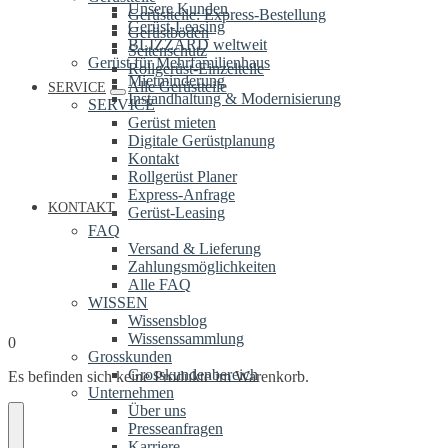
Unsere Kunden
Gerüstteile: Express-Bestellung
Gerüst-Leasing
Gerüstböden
BLIZZARD weltweit
Seitenschutz
Gerüst für Mehrfamilienhaus
Rollgerüst-Einzelteile
Mietminderung
Alle Gerüstteile
SERVICE
Instandhaltung & Modernisierung
SERVICE
Gerüst mieten
Digitale Gerüstplanung
Kontakt
Rollgerüst Planer
Express-Anfrage
KONTAKT
Gerüst-Leasing
FAQ
Versand & Lieferung
Zahlungsmöglichkeiten
Alle FAQ
WISSEN
Wissensblog
Wissenssammlung
0
Grosskunden
Grosskundenbereich
Es befinden sich keine Produkte im Warenkorb.
Unternehmen
Über uns
Presseanfragen
Karriere