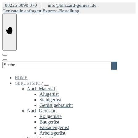
Springe
|
08225 3090 870
info@blizzard-geruest.de
zum
Gerüstteile anfragen
Express-Bestellung
Inhalt
Suchen
nach:
HOME
GERÜSTSHOP
Nach Material
Alugerüst
Stahlgerüst
Gerüst gebraucht
Nach Gerüstart
Rollgerüste
Baugerüst
Fassadengerüst
Arbeitsgerüst