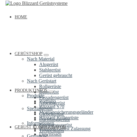
HOME
GERÜSTSHOP
Nach Material
Alugerüst
Stahlgerüst
Gerüst gebraucht
Nach Gerüstart
Rollgerüste
PRODUKTINFOS
Baugerüst
Produkte
Fassadengerüst
Portfolio
Arbeitsgerüst
Blizzard S70
Spezialgerüst
Montagesicherungsgeländer
Giebelgerüst
Blizzard Rollgerüste
Dachfanggerüst
Informationen
Enteisungsgerüst
GERÜST KONFIGURATOR
Blizzard Gerüst Zulassung
Treppenturm
Downloads
Gerüstteile