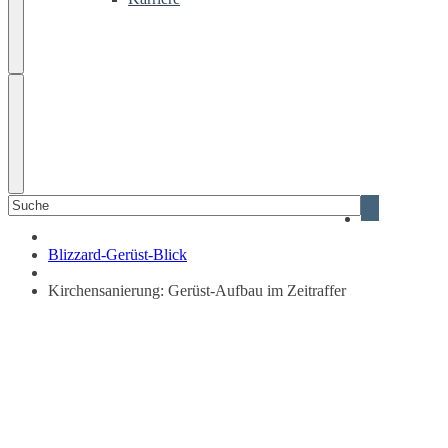
Suchen
Blizzard
nach:
Gerüstsystem
Blizzard-Gerüst-Blick
Kirchensanierung: Gerüst-Aufbau im Zeitraffer