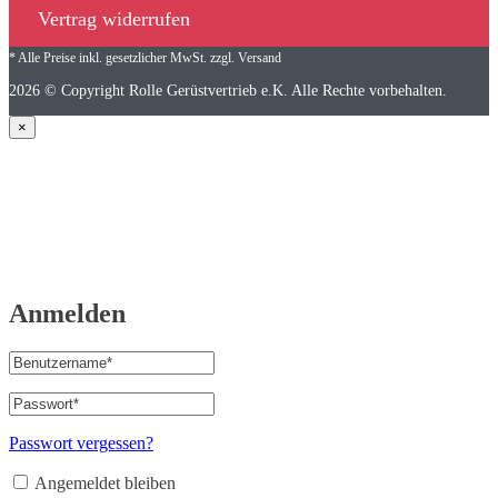
Vertrag widerrufen
* Alle Preise inkl. gesetzlicher MwSt. zzgl. Versand
2026 © Copyright Rolle Gerüstvertrieb e.K. Alle Rechte vorbehalten.
×
Anmelden
Benutzername
oder
E-
Passwort
*
Erforderlich
Mail-
Adresse
*
Passwort vergessen?
Erforderlich
Angemeldet bleiben