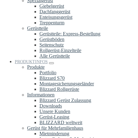
Spezialgerüst
Giebelgerüst
Dachfanggerüst
Enteisungsgerüst
Treppenturm
Gerüstteile
Gerüstteile: Express-Bestellung
Gerüstböden
Seitenschutz
Rollgerüst-Einzelteile
Alle Gerüstteile
PRODUKTINFOS
Produkte
Portfolio
Blizzard S70
Montagesicherungsgeländer
Blizzard Rollgerüste
Informationen
Blizzard Gerüst Zulassung
Downloads
Unsere Kunden
Gerüst-Leasing
BLIZZARD weltweit
Gerüst für Mehrfamilienhaus
Mietminderung