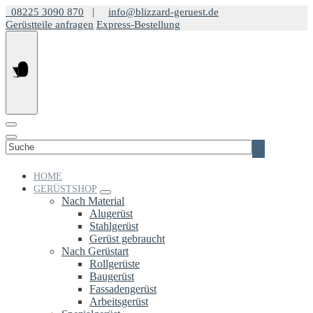
Springe
|
08225 3090 870
info@blizzard-geruest.de
zum
Gerüstteile anfragen
Express-Bestellung
Inhalt
Suchen
nach:
HOME
GERÜSTSHOP
Nach Material
Alugerüst
Stahlgerüst
Gerüst gebraucht
Nach Gerüstart
Rollgerüste
Baugerüst
Fassadengerüst
Arbeitsgerüst