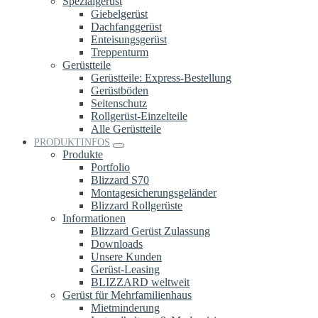
Spezialgerüst
Giebelgerüst
Dachfanggerüst
Enteisungsgerüst
Treppenturm
Gerüstteile
Gerüstteile: Express-Bestellung
Gerüstböden
Seitenschutz
Rollgerüst-Einzelteile
Alle Gerüstteile
PRODUKTINFOS
Produkte
Portfolio
Blizzard S70
Montagesicherungsgeländer
Blizzard Rollgerüste
Informationen
Blizzard Gerüst Zulassung
Downloads
Unsere Kunden
Gerüst-Leasing
BLIZZARD weltweit
Gerüst für Mehrfamilienhaus
Mietminderung