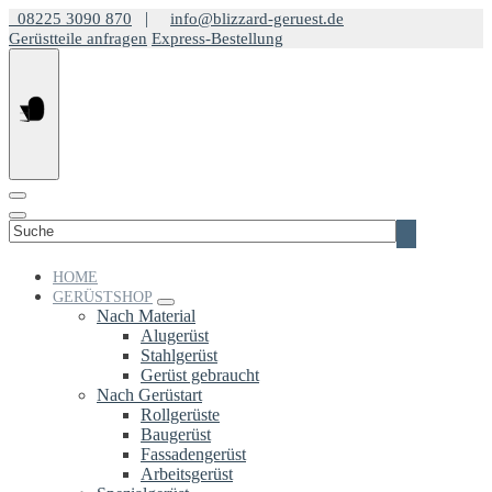
Springe
|
08225 3090 870
info@blizzard-geruest.de
zum
Gerüstteile anfragen
Express-Bestellung
Inhalt
Suchen
nach:
HOME
GERÜSTSHOP
Nach Material
Alugerüst
Stahlgerüst
Gerüst gebraucht
Nach Gerüstart
Rollgerüste
Baugerüst
Fassadengerüst
Arbeitsgerüst