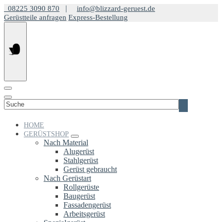
Springe
|
08225 3090 870
info@blizzard-geruest.de
zum
Gerüstteile anfragen
Express-Bestellung
Inhalt
Suchen
nach:
HOME
GERÜSTSHOP
Nach Material
Alugerüst
Stahlgerüst
Gerüst gebraucht
Nach Gerüstart
Rollgerüste
Baugerüst
Fassadengerüst
Arbeitsgerüst