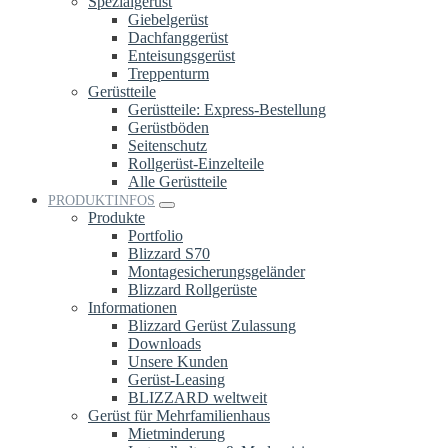
Spezialgerüst
Giebelgerüst
Dachfanggerüst
Enteisungsgerüst
Treppenturm
Gerüstteile
Gerüstteile: Express-Bestellung
Gerüstböden
Seitenschutz
Rollgerüst-Einzelteile
Alle Gerüstteile
PRODUKTINFOS
Produkte
Portfolio
Blizzard S70
Montagesicherungsgeländer
Blizzard Rollgerüste
Informationen
Blizzard Gerüst Zulassung
Downloads
Unsere Kunden
Gerüst-Leasing
BLIZZARD weltweit
Gerüst für Mehrfamilienhaus
Mietminderung