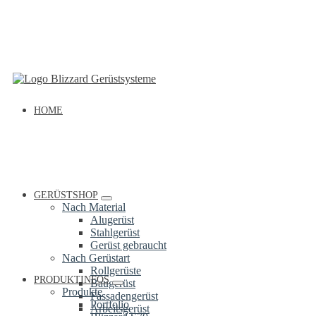
HOME
GERÜSTSHOP
Nach Material
Alugerüst
Stahlgerüst
Gerüst gebraucht
Nach Gerüstart
Rollgerüste
PRODUKTINFOS
Baugerüst
Produkte
Fassadengerüst
Portfolio
Arbeitsgerüst