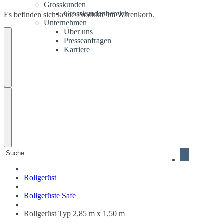
Grosskunden
Grosskundenbereich
Es befinden sich keine Produkte im Warenkorb.
Unternehmen
Über uns
Presseanfragen
Karriere
Suchen
Blizzard
nach:
Gerüstsystem
Rollgerüst
Rollgerüste Safe
Rollgerüst Typ 2,85 m x 1,50 m