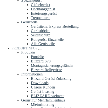
Spezialgerüst
Giebelgerüst
Dachfanggerüst
Enteisungsgerüst
Treppenturm
Gerüstteile
Gerüstteile: Express-Bestellung
Gerüstböden
Seitenschutz
Rollgerüst-Einzelteile
Alle Gerüstteile
PRODUKTINFOS
Produkte
Portfolio
Blizzard S70
Montagesicherungsgeländer
Blizzard Rollgerüste
Informationen
Blizzard Gerüst Zulassung
Downloads
Unsere Kunden
Gerüst-Leasing
BLIZZARD weltweit
Gerüst für Mehrfamilienhaus
Mietminderung