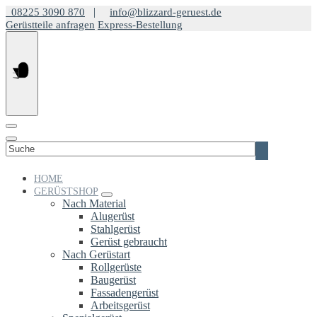
Springe
|
08225 3090 870
info@blizzard-geruest.de
zum
Gerüstteile anfragen
Express-Bestellung
Inhalt
Suchen
nach:
HOME
GERÜSTSHOP
Nach Material
Alugerüst
Stahlgerüst
Gerüst gebraucht
Nach Gerüstart
Rollgerüste
Baugerüst
Fassadengerüst
Arbeitsgerüst