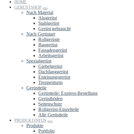
HOME
GERÜSTSHOP
Nach Material
Alugerüst
Stahlgerüst
Gerüst gebraucht
Nach Gerüstart
Rollgerüste
Baugerüst
Fassadengerüst
Arbeitsgerüst
Spezialgerüst
Giebelgerüst
Dachfanggerüst
Enteisungsgerüst
Treppenturm
Gerüstteile
Gerüstteile: Express-Bestellung
Gerüstböden
Seitenschutz
Rollgerüst-Einzelteile
Alle Gerüstteile
PRODUKTINFOS
Produkte
Portfolio