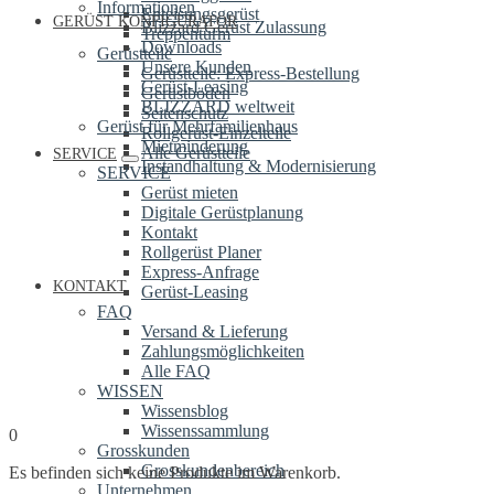
Informationen
Enteisungsgerüst
GERÜST KONFIGURATOR
Blizzard Gerüst Zulassung
Treppenturm
Downloads
Gerüstteile
Unsere Kunden
Gerüstteile: Express-Bestellung
Gerüst-Leasing
Gerüstböden
BLIZZARD weltweit
Seitenschutz
Gerüst für Mehrfamilienhaus
Rollgerüst-Einzelteile
Mietminderung
Alle Gerüstteile
SERVICE
Instandhaltung & Modernisierung
SERVICE
Gerüst mieten
Digitale Gerüstplanung
Kontakt
Rollgerüst Planer
Express-Anfrage
KONTAKT
Gerüst-Leasing
FAQ
Versand & Lieferung
Zahlungsmöglichkeiten
Alle FAQ
WISSEN
Wissensblog
Wissenssammlung
0
Grosskunden
Grosskundenbereich
Es befinden sich keine Produkte im Warenkorb.
Unternehmen