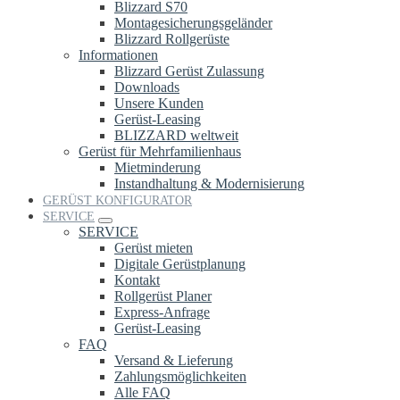
Blizzard S70
Montagesicherungsgeländer
Blizzard Rollgerüste
Informationen
Blizzard Gerüst Zulassung
Downloads
Unsere Kunden
Gerüst-Leasing
BLIZZARD weltweit
Gerüst für Mehrfamilienhaus
Mietminderung
Instandhaltung & Modernisierung
GERÜST KONFIGURATOR
SERVICE
SERVICE
Gerüst mieten
Digitale Gerüstplanung
Kontakt
Rollgerüst Planer
Express-Anfrage
Gerüst-Leasing
FAQ
Versand & Lieferung
Zahlungsmöglichkeiten
Alle FAQ