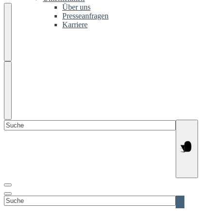
Über uns
Presseanfragen
Karriere
Suchen
nach:
Suchen
nach: