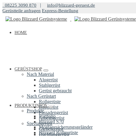
Springe
|
08225 3090 870
info@blizzard-geruest.de
zum
Gerüstteile anfragen
Express-Bestellung
Inhalt
HOME
GERÜSTSHOP
Nach Material
Alugerüst
Stahlgerüst
Gerüst gebraucht
Nach Gerüstart
Rollgerüste
PRODUKTINFOS
Baugerüst
Produkte
Fassadengerüst
Portfolio
Arbeitsgerüst
Blizzard S70
Spezialgerüst
Montagesicherungsgeländer
Giebelgerüst
Blizzard Rollgerüste
Dachfanggerüst