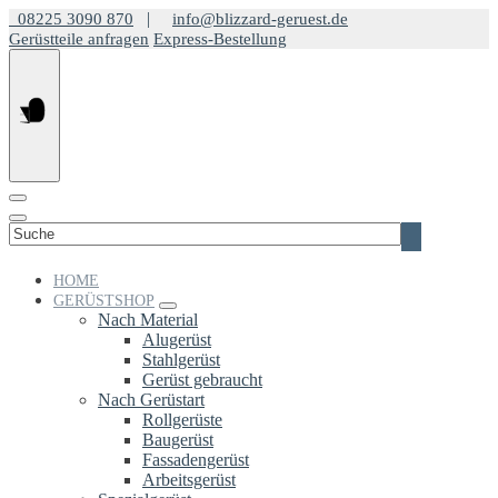
Springe
|
08225 3090 870
info@blizzard-geruest.de
zum
Gerüstteile anfragen
Express-Bestellung
Inhalt
Suchen
nach:
HOME
GERÜSTSHOP
Nach Material
Alugerüst
Stahlgerüst
Gerüst gebraucht
Nach Gerüstart
Rollgerüste
Baugerüst
Fassadengerüst
Arbeitsgerüst