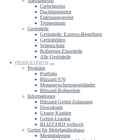
Spezialgerüst
Giebelgerüst
Dachfanggerüst
Enteisungsgerüst
Treppenturm
Gerüstteile
Gerüstteile: Express-Bestellung
Gerüstböden
Seitenschutz
Rollgerüst-Einzelteile
Alle Gerüstteile
PRODUKTINFOS
Produkte
Portfolio
Blizzard S70
Montagesicherungsgeländer
Blizzard Rollgerüste
Informationen
Blizzard Gerüst Zulassung
Downloads
Unsere Kunden
Gerüst-Leasing
BLIZZARD weltweit
Gerüst für Mehrfamilienhaus
Mietminderung