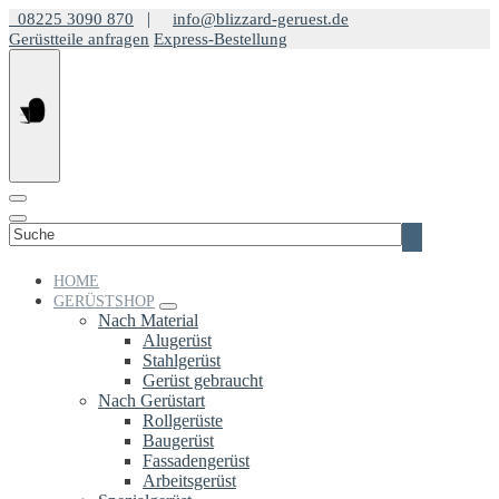
Springe
|
08225 3090 870
info@blizzard-geruest.de
zum
Gerüstteile anfragen
Express-Bestellung
Inhalt
Suchen
nach:
HOME
GERÜSTSHOP
Nach Material
Alugerüst
Stahlgerüst
Gerüst gebraucht
Nach Gerüstart
Rollgerüste
Baugerüst
Fassadengerüst
Arbeitsgerüst