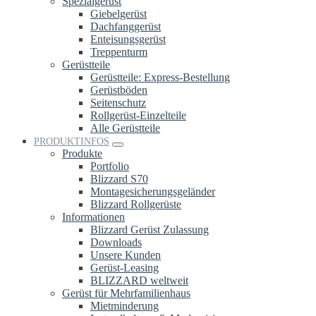
Spezialgerüst
Giebelgerüst
Dachfanggerüst
Enteisungsgerüst
Treppenturm
Gerüstteile
Gerüstteile: Express-Bestellung
Gerüstböden
Seitenschutz
Rollgerüst-Einzelteile
Alle Gerüstteile
PRODUKTINFOS
Produkte
Portfolio
Blizzard S70
Montagesicherungsgeländer
Blizzard Rollgerüste
Informationen
Blizzard Gerüst Zulassung
Downloads
Unsere Kunden
Gerüst-Leasing
BLIZZARD weltweit
Gerüst für Mehrfamilienhaus
Mietminderung